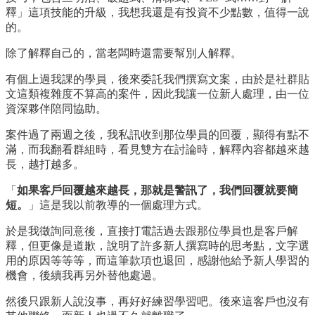
釋」這項技能的升級，我想我還是有投資不少點數，值得一說
的。
除了解釋自己的，當老闆時還需要幫別人解釋。
有個上過我課的學員，後來委託我們撰寫文案，由於是社群貼
文這類複雜度不算高的案件，因此我讓一位新人處理，由一位
資深夥伴陪同協助。
案件過了兩週之後，我私訊收到那位學員的回覆，顯得有點不
滿，而我翻看群組時，看見雙方在討論時，解釋內容都越來越
長，越打越多。
「
如果客戶回覆越來越長，那就是警訊了，我們回覆就要簡
短。
」這是我以前教導的一個處理方式。
於是我徵詢同意後，直接打電話過去跟那位學員也是客戶解
釋，但更像是道歉，說明了許多新人撰寫時的思考點，文字選
用的原因等等等，而這筆款項也退回，感謝他給予新人學習的
機會，後續我再另外替他處過。
然後只跟新人說沒事，再好好練習學習吧。後來這客戶也沒有