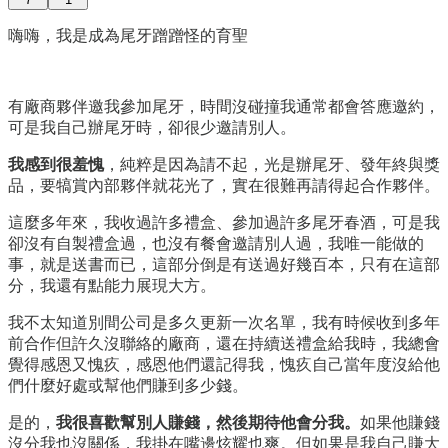
嗨嗨，我是成為尾牙蹭蹭怪的育聖
有廠商夥伴邀我參加尾牙，時間沒碰撞我通常都會答應邀約，
可是我自己辦尾牙時，卻很少邀請別人。
我感到很羞愧
，純粹是因為請不起，光是辦尾牙、發年終與獎
品，要犒賞內部夥伴就花光了，實在很難再請得起合作夥伴。
這麼多年來，我收過許多禮盒、參加過許多尾牙春酒，可是我
卻沒有自製禮盒過，也沒有餐會邀請別人過，我唯一能做的
事，就是送書而已，這部分倒是有送過好幾百本，只有在這部
分，我還有點能力展現大方。
我不太知道別間公司是多久更新一次名單，我有時候收到多年
前合作但許久沒聯絡的廠商，還在持續送禮盒給我時，我總會
覺得感恩又愧疚，感恩他們還記得我，愧疚自己當年度沒給他
們什麼好處或幫他們賺到多少錢。
是的，
我很喜歡幫別人賺錢，然後期待他會分我。
如果他賺錢
沒分我也沒關係，我掛在嘴邊炫耀也爽。但如果是我自己賺大