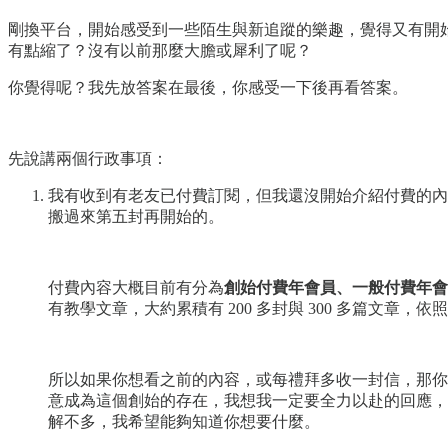
剛換平台，開始感受到一些陌生與新追蹤的樂趣，覺得又有開
有點縮了？沒有以前那麼大膽或犀利了呢？
你覺得呢？我先放答案在最後，你感受一下後再看答案。
先說講兩個行政事項：
我有收到有老友已付費訂閱，但我還沒開始介紹付費的內
搬過來第五封再開始的。
付費內容大概目前有分為
創始付費年會員、一般付費年會
有教學文章，大約累積有 200 多封與 300 多篇文章
所以如果你想看之前的內容，或每禮拜多收一封信，那你
意成為這個創始的存在，我想我一定要全力以赴的回應，除
解不多，我希望能夠知道你想要什麼。