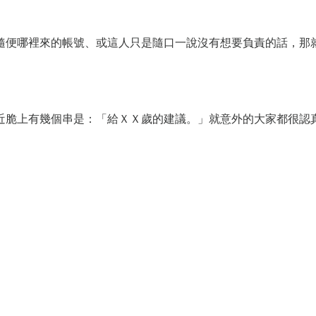
隨便哪裡來的帳號、或這人只是隨口一說沒有想要負責的話，那
近脆上有幾個串是：「給ＸＸ歲的建議。」就意外的大家都很認