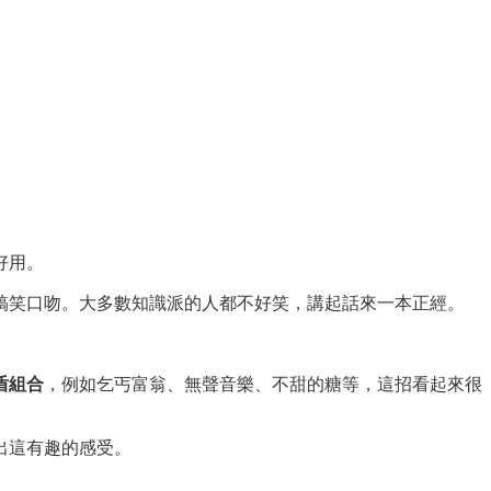
好用。
搞笑口吻。大多數知識派的人都不好笑，講起話來一本正經。
盾組合
，例如乞丐富翁、無聲音樂、不甜的糖等，這招看起來很
出這有趣的感受。