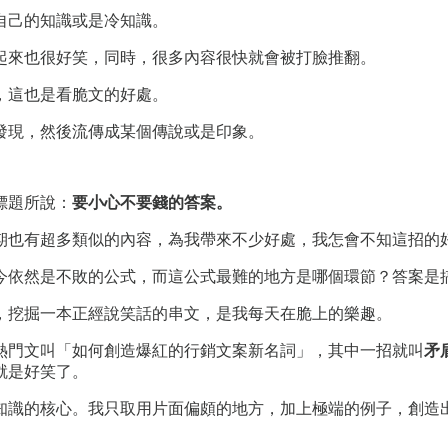
自己的知識或是冷知識。
起來也很好笑，同時，很多內容很快就會被打臉推翻。
，這也是看脆文的好處。
發現，然後流傳成某個傳說或是印象。
標題所說：
要小心不要錢的答案。
期也有超多類似的內容，為我帶來不少好處，我怎會不知這招的
今依然是不敗的公式，而這公式最難的地方是哪個環節？答案是
，挖掘一本正經說笑話的串文，是我每天在脆上的樂趣。
熱門文叫「如何創造爆紅的行銷文案新名詞」，其中一招就叫
矛
就是好笑了。
知識的核心。我只取用片面偏頗的地方，加上極端的例子，創造