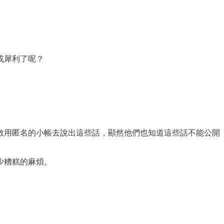
或犀利了呢？
敢用匿名的小帳去說出這些話，顯然他們也知道這些話不能公開
少糟糕的麻煩。