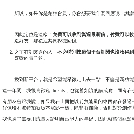
所以，如果你是創始會員，你會想要我什麼回應呢？謝謝
因此定位是這樣：
免費可以收到當週最新信，付費可以收
途好友，那歡迎共同挖掘回憶。
之前有訂閱過的人，
不必特別按這個平台訂閱也沒收得到
喜歡的電子報。
換到新平台，就是希望能稍微走出去一點，不論是新功能
這一年間，我很喜歡逛 threads，也從善如流的講成脆，
有朋友曾跟我說，如果我在上面把以前負能量的東西都在發過
好像哈利波特拍新版本電影一樣，除非有錢賺，否則對於創作
我也過了需要用流量去證明自己能力的年紀，因此就當個觀眾