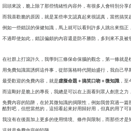
回頭來說，脆上除了那些情緒性內容外，有很多人會特別分享
而我喜歡脆的原因，就是某些串文認真起來很認真，當然搞笑
例如一些錯誤的保健知識，馬上就可以看到許多人跳出來指正
不過即使如此，錯誤偏頗的內容還是防不勝防，多到來不及被
在社群上打滾許久，我學到三條保命保腦的觀念，第一條就是
用免費知識當誘餌這件事，從部落格時代開始盛行，我自己早
最受歡迎的免費內容，就是
虛擬命題＋搞笑口吻＋微知識
，至
而這剛好是脆上的專長，我總是可以在上面看到眾人創意之力
免費內容的陷阱，在於其微知識的挶限性，例如我曾寫過一篇
酷對吧，但想當然的，這招看起來好用歸好用，但真的用了可
我沒有在後面加上更多的使用情境、條件與限制，而那些才是
這就是免費內容的陷阱。